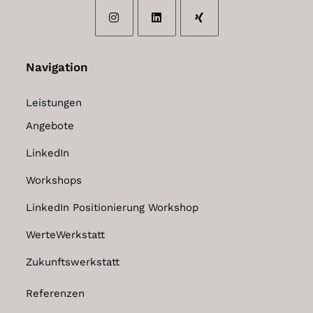
Opens
Opens
Opens
in
in
in
Navigation
a
a
a
new
new
new
Leistungen
tab
tab
tab
Angebote
LinkedIn
Workshops
LinkedIn Positionierung Workshop
WerteWerkstatt
Zukunftswerkstatt
Referenzen