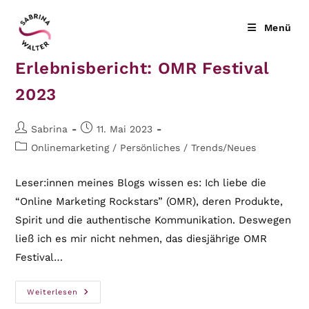
Zum
Inhalt
Menü
springen
Erlebnisbericht: OMR Festival
2023
Beitrags-
Beitrag
Sabrina
11. Mai 2023
Autor:
veröffentlicht:
Beitrags-
Onlinemarketing
/
Persönliches
/
Trends/Neues
Kategorie:
Leser:innen meines Blogs wissen es: Ich liebe die
“Online Marketing Rockstars” (OMR), deren Produkte,
Spirit und die authentische Kommunikation. Deswegen
ließ ich es mir nicht nehmen, das diesjährige OMR
Festival…
Erlebnisbericht:
Weiterlesen
OMR