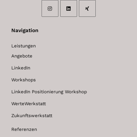
Opens
Opens
Opens
in
in
in
Navigation
a
a
a
new
new
new
Leistungen
tab
tab
tab
Angebote
LinkedIn
Workshops
LinkedIn Positionierung Workshop
WerteWerkstatt
Zukunftswerkstatt
Referenzen