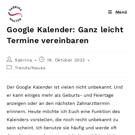
Zum
Inhalt
Menü
springen
Google Kalender: Ganz leicht
Termine vereinbaren
Beitrags-
Beitrag
Sabrina
19. Oktober 2023
Autor:
veröffentlicht:
Beitrags-
Trends/Neues
Kategorie:
Der Google Kalender ist vielen nicht unbekannt. Und
er kann einiges mehr als Geburts- und Feiertage
anzeigen oder an den nächsten Zahnarzttermin
erinnern. Heute möchte ich Euch eine Funktion des
Kalenders vorstellen, die noch recht unbekannt zu
sein scheint. Ich benutze sie häufig und werde oft